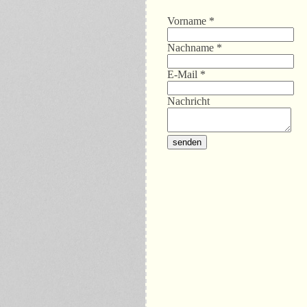
Vorname
*
Nachname
*
E-Mail
*
Nachricht
senden